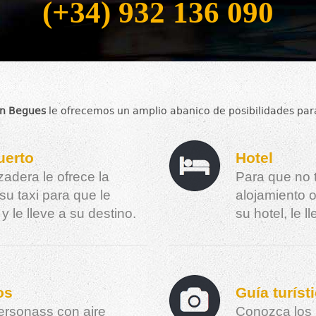
(+34) 932 136 090
n Begues
le ofrecemos un amplio abanico de posibilidades para 
uerto
Hotel
zadera le ofrece la
Para que no 
su taxi para que le
alojamiento o
y le lleve a su destino.
su hotel, le 
os
Guía turíst
ersonass con aire
Conozca los 