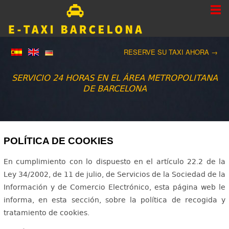
RESERVE SU TAXI AHORA →
SERVICIO 24 HORAS EN EL ÁREA METROPOLITANA
DE BARCELONA
POLÍTICA DE COOKIES
En cumplimiento con lo dispuesto en el artículo 22.2 de la
Ley 34/2002, de 11 de julio, de Servicios de la Sociedad de la
Información y de Comercio Electrónico, esta página web le
informa, en esta sección, sobre la política de recogida y
tratamiento de cookies.