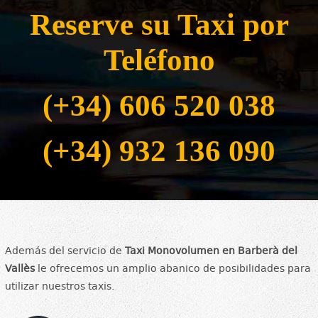
Reserve su Taxi por
Teléfono
(+34) 606 520 038
(+34) 932 136 090
Además del servicio de
Taxi Monovolumen en Barberà del
Vallès
le ofrecemos un amplio abanico de posibilidades para
utilizar nuestros taxis.