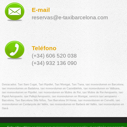
E-mail
reservas@e-taxibarcelona.com
Teléfono
(+34) 606 520 038
(+34) 932 136 090
Destacados:
Taxi Sant Cugat
,
Taxi Ripollet
,
Taxi Montgat
,
Taxi Tiana
,
taxi monovolumen en Barcelona
,
taxi monovolumen en Badalona
,
taxi monovolumen en Castelldefels
,
taxi monovolumen en Vallirana
,
taxi monovolumen en Ripollet
,
taxi monovolumen en Molins de Rei
,
taxi Molins de Rei Aeropuerto
,
taxi
Papiol Aeropuerto
,
taxi Pallejà Aeropuerto
,
taxi monovolumen en Montgat
,
servicio taxi aeropuerto
Barcelona
,
Taxi Barcelona Silla Niños
,
Taxi Barcelona 24 Horas
,
taxi monovolumen en Cervelló
,
taxi
monovolumen en Cerdanyola del Vallès
,
taxi monovolumen en Barberà del Vallès
,
taxi monovolumen en
Gavà
© E-TAXI BARCELONA - Todos los derechos reservados -
Política de Privacidad
-