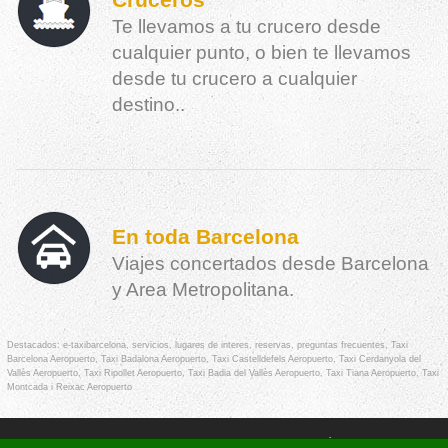
Cruceros
Te llevamos a tu crucero desde
cualquier punto, o bien te llevamos
desde tu crucero a cualquier
destino..
En toda Barcelona
Viajes concertados desde Barcelona
y Area Metropolitana.
Destacados:
e-taxibarcelona
,
servicios
,
lugares de interes
,
reservas
,
preguntas frecuentes
,
Taxi
Barcelona Aeropuerto
,
Taxi Badalona Aeropuerto
,
Taxi Castelldefels Aeropuerto
,
Taxi Cerdanyola del
Vallès Aeropuerto
,
Taxi Ripollet Aeropuerto
,
Taxi Badia del Vallès Aeropuerto
,
Taxi Tiana Aeropuerto
,
Taxi
Montcada i Reixac Aeropuerto
© E-TAXI BARCELONA - Todos los derechos reservados -
Política de Privacidad
-